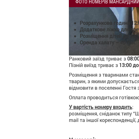
ФОТО НОМЕРІВ МАНСАРДНИЙ
Розрахункова година 12:0
Додаткове ліжко для тре
Розміщення дітей до п’я
Оренда халату – 40 грн.
.
Ранковий заїзд триває з
08:0
Пізній виїзд триває з
13:00 до
Розміщення з тваринами стан
тварин, з якими допускається
відмовити в поселенні Гостя 
Оплата проводиться готівкою 
У вартість номеру входить
:
розміщення, сніданок типу “Ш
mail та іншої кореспонденції