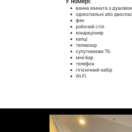
У номері:
ванна кімната з душово
односпальні або двоспал
фен
робочий стіл
кондиціонер
капці
телевізор
супутникове ТБ
міні-бар
телефон
гігієнічний набір
Wi-Fi