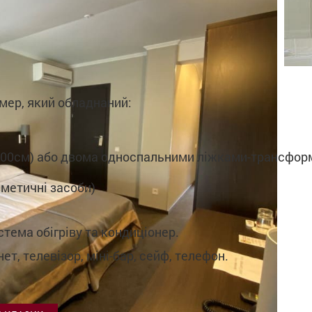
мер, який обладнаний:
200см) або двома односпальними ліжками-трансфо
сметичні засоби)
стема обігріву та кондиціонер.
нет, телевізор, міні-бар, сейф, телефон.