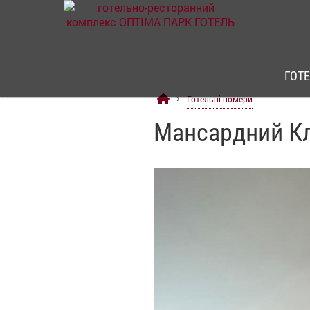
ГОТ
›
Готельні номери
Мансардний К