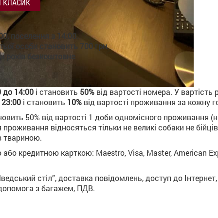
 КЛАСИК
0, поселення з 14:00
.
тьої особи становить 700 грн
.
ти років безкоштовне
.
0 до 14:00
і становить
50%
від вартості номера. У вартість 
 23:00
і становить
10%
від вартості проживання за кожну го
овить 50% від вартості 1 доби одномісного проживання (н
 проживання відносяться тільки не великі собаки не бійці
з твариною.
або кредитною карткою: Maestro, Visa, Master, American Exp
ведський стіл”, доставка повідомлень, доступ до Інтернет
, допомога з багажем, ПДВ.